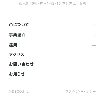
東京都渋谷区神南1-12-16 アジアビル 5階
凸について
会社紹介
事業紹介
企業文化
広告・マーケティング事業
採用
沿革と業績
新規事業
採用情報
アクセス
拠点一覧
代表メッセージ
お問い合わせ
個のあり方
お知らせ
募集職種
社内制度
©DECO,Inc.
プライバシーポリシー
データで見る凸