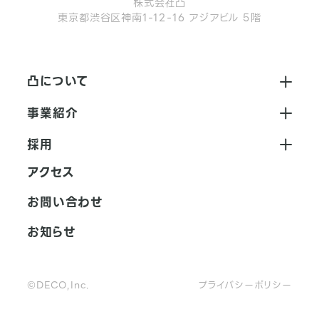
株式会社凸
東京都渋谷区神南1-12-16 アジアビル 5階
凸について
会社紹介
事業紹介
企業文化
広告・マーケティング事業
採用
沿革と業績
新規事業
採用情報
アクセス
拠点一覧
代表メッセージ
お問い合わせ
個のあり方
お知らせ
募集職種
社内制度
©DECO,Inc.
プライバシーポリシー
データで見る凸