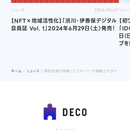
ニュース
2024/06/27
ニュー
【NFT×地域活性化】「渋川・伊香保デジタル
【初
会員証 Vol. 1」2024年6月29日（土）発売！
「I
日（
ブを
ホーム
ニュース
販促会議の特集に「ゴチソー」が掲載されました