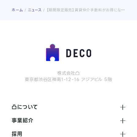
ホーム
ニュース
【期間限定販売】賃貸仲介手数料がお得になるNFT「サクラノスマイ」が再登場！
株式会社凸
東京都渋谷区神南1-12-16 アジアビル 5階
凸について
会社紹介
事業紹介
企業文化
広告・マーケティング事業
採用