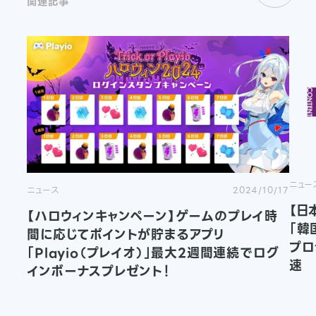
関連記事
ニュー
ニュース
2024/10/17
【日
【ハロウィンキャンペーン】ゲームのプレイ時
「韓
間に応じてポイントが貯まるアプリ
プロ
「Playio（プレイオ）」最大2週間連続でログ
速
インボーナスプレゼント！