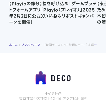
【Playioの節分】福を呼び込め！ゲームプラッ
【東
トフォームアプリ「Playio（プレイオ）」2025
ため
年2月2日に公式Xいいね＆リポストキャンペ
本初
ーンを開催！
の溜
ホーム
プレスリリース
【韓国ゲームショー登壇レポート】来場者10万人のゲームショー「PlayX4（プレイエキスポ）」に2024年5月23日（木）株式会社凸が登壇！
株式会社凸
東京都渋谷区神南1-12-16 アジアビル 5階